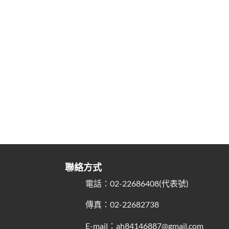
聯絡方式
電話：02-22686408(代表號)
傳真：02-22682738
E-mail：ah84146887@gmail.com