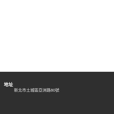
地址
新北市土城區亞洲路80號