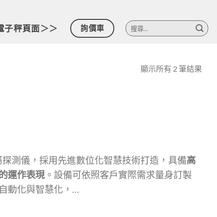
搜
電子秤頁面＞＞
詢價車
尋
關
鍵
字:
顯示所有 2 筆結果
慧金屬探測儀，採用先進數位化智慧技術打造，具備
高
的運作表現
。設備可依照客戶實際需求量身訂製
自動化與智慧化，…