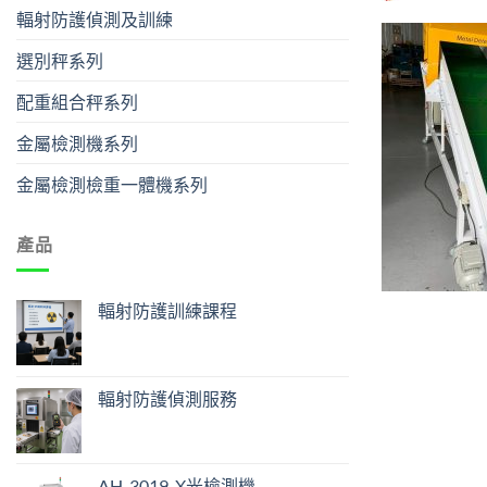
輻射防護偵測及訓練
選別秤系列
配重組合秤系列
金屬檢測機系列
金屬檢測檢重一體機系列
產品
輻射防護訓練課程
輻射防護偵測服務
AH-3019-X光檢測機