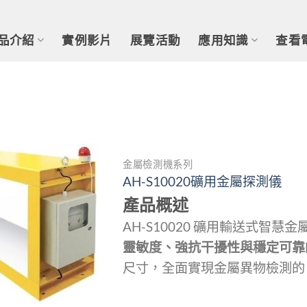
品介紹
實例影片
展覽活動
應用知識
查看
金屬檢測機系列
AH-S10020礦用金屬探測儀
產品概述
AH-S10020 礦用輸送式智
靈敏度、強抗干擾性與穩定可靠
尺寸，全面實現金屬異物檢測的