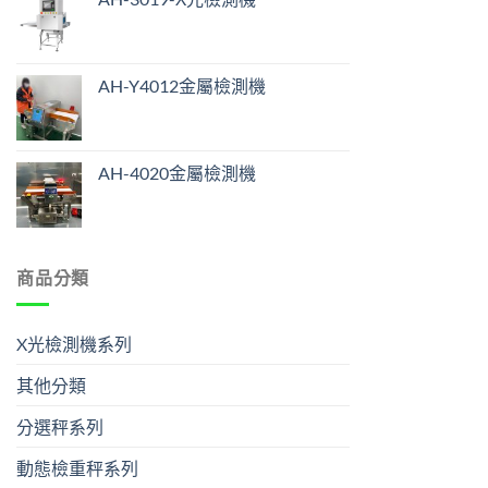
AH-Y4012金屬檢測機
AH-4020金屬檢測機
商品分類
X光檢測機系列
其他分類
分選秤系列
動態檢重秤系列