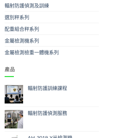
輻射防護偵測及訓練
選別秤系列
配重組合秤系列
金屬檢測機系列
金屬檢測檢重一體機系列
產品
輻射防護訓練課程
輻射防護偵測服務
AH-3019-X光檢測機