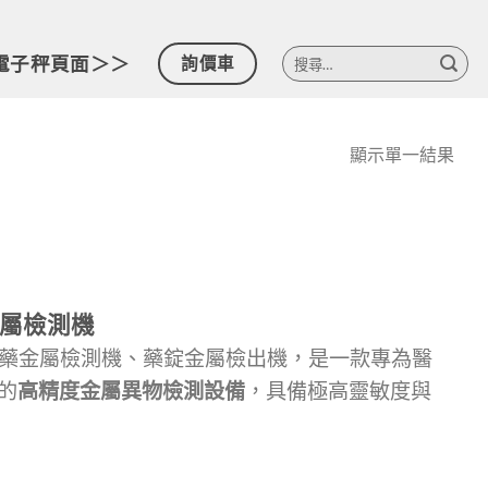
搜
電子秤頁面＞＞
詢價車
尋
關
鍵
字:
顯示單一結果
金屬檢測機
藥金屬檢測機、藥錠金屬檢出機，是一款專為醫
的
高精度金屬異物檢測設備
，具備極高靈敏度與