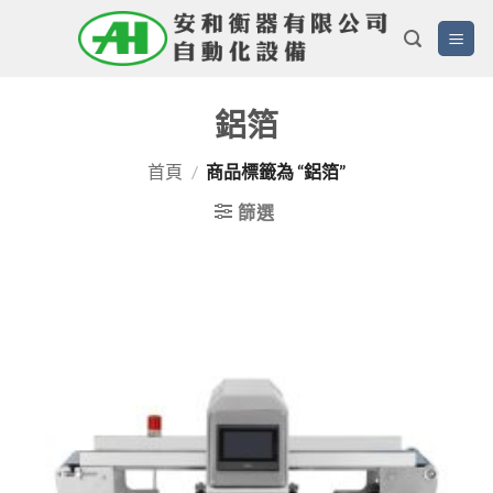
Skip
to
content
鋁箔
首頁
/
商品標籤為 “鋁箔”
篩選