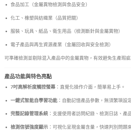
食品加工（金屬異物檢測與食品安全）
化工、橡塑與紡織業（品質把關）
服裝、玩具、紙品、衛生用品（檢測斷針與金屬異物）
電子產品與再生資源產業（金屬回收與安全檢測）
可準確檢測並剔除混入產品中的金屬異物，有效避免生產瑕疵
產品功能與特色亮點
7吋高解析度觸控螢幕
：直覺化操作介面，簡單易上手。
一鍵式智能自學習功能
：自動記憶產品參數，無須繁瑣設
完整記錄管理系統
：支援使用者訪問紀錄、檢測日誌、產
檢測信號強度顯示
：可視化呈現金屬含量，快速判別問題