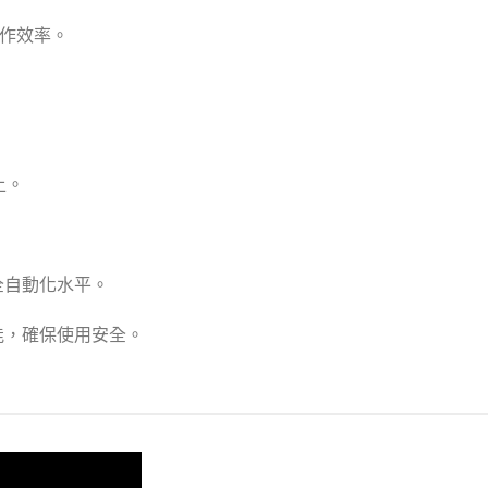
作效率。
上。
全自動化水平。
能，確保使用安全。