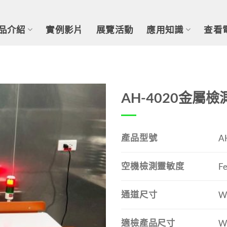
品介紹
實例影片
展覽活動
應用知識
查看
AH-4020金屬檢
產品型號
A
空機檢測靈敏度
F
通道尺寸
W
適檢產品尺寸
W