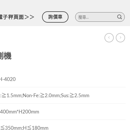
搜
電子秤頁面＞＞
詢價車
尋
關
鍵
字:
測機
H-4020
e:≧1.5mm;Non-Fe:≧2.0mm;Sus:≧2.5mm
400mm*H200mm
≦350mm;H≦180mm