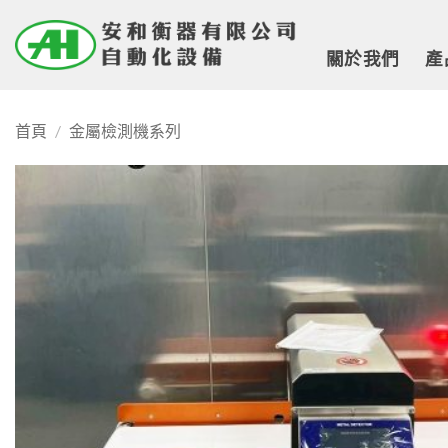
Skip
to
關於我們
產
content
首頁
/
金屬檢測機系列