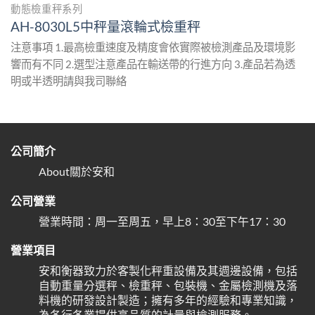
動態檢重秤系列
AH-8030L5中秤量滾輪式檢重秤
注意事項 1.最高檢重速度及精度會依實際被檢測產品及環境影
響而有不同 2.選型注意產品在輸送帶的行進方向 3.產品若為透
明或半透明請與我司聯絡
公司簡介
About關於安和
公司營業
營業時間：周一至周五，早上8：30至下午17：30
營業項目
安和衡器致力於客製化秤重設備及其週邊設備，包括
自動重量分選秤、檢重秤、包裝機、金屬檢測機及落
料機的研發設計製造；擁有多年的經驗和專業知識，
為各行各業提供高品質的計量與檢測服務。