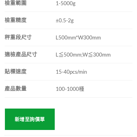
檢重範圍
1-5000g
檢重精度
±0.5-2g
秤重段尺寸
L500mm*W300mm
適檢產品尺寸
L≦500mm;W≦300mm
貼標速度
15-40pcs/min
產品數量
100-1000種
新增至詢價單