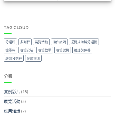
TAG CLOUD
分選秤
多列秤
展覽活動
操作說明
擺臂式海鮮分選機
檢重秤
現場安裝
現場教學
現場試機
維護與保養
轉盤分選秤
金屬檢測
分類
實例影片
(18)
展覽活動
(5)
應用知識
(7)