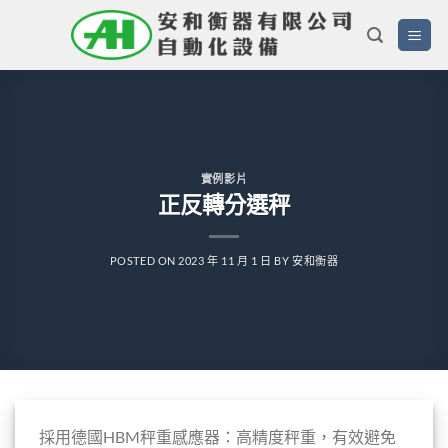
Skip
to
content
實例影片
正反轉分選秤
POSTED ON
2023 年 11 月 1 日
BY
安和衡器
採用德國HBM秤重感應器：高精度秤重，有效避免