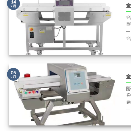
14
金
2 月
金
重
一
金
05
金
2 月
隨
業
更
一