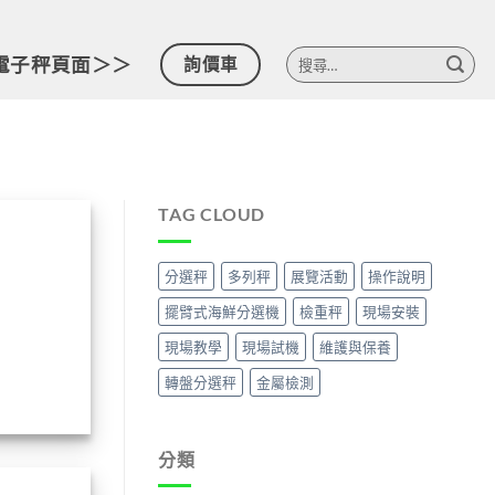
搜
電子秤頁面＞＞
詢價車
尋
關
鍵
字:
TAG CLOUD
分選秤
多列秤
展覽活動
操作說明
擺臂式海鮮分選機
檢重秤
現場安裝
現場教學
現場試機
維護與保養
轉盤分選秤
金屬檢測
分類