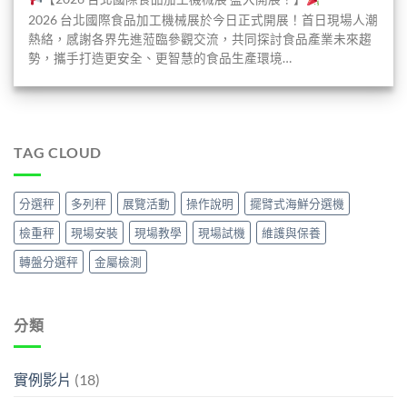
2026 台北國際食品加工機械展於今日正式開展！首日現場人潮
熱絡，感謝各界先進蒞臨參觀交流，共同探討食品產業未來趨
勢，攜手打造更安全、更智慧的食品生產環境…
TAG CLOUD
分選秤
多列秤
展覽活動
操作說明
擺臂式海鮮分選機
檢重秤
現場安裝
現場教學
現場試機
維護與保養
轉盤分選秤
金屬檢測
分類
實例影片
(18)