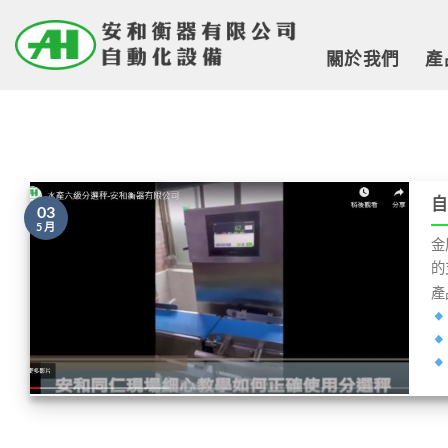
Skip
to
關於我們
產
content
自
03
5 月
金
的
產