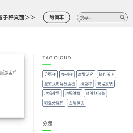
搜
電子秤頁面＞＞
詢價車
尋
關
鍵
字:
TAG CLOUD
也感激客戶
分選秤
多列秤
展覽活動
操作說明
擺臂式海鮮分選機
檢重秤
現場安裝
現場教學
現場試機
維護與保養
轉盤分選秤
金屬檢測
分類