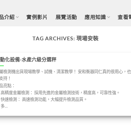
品介紹
實例影片
展覽活動
應用知識
查看
TAG ARCHIVES:
現場安裝
動化設備-水產六級分選秤
屬檢測機出貨現場教學、試機、清潔教學！ 安和衡器同仁真的很用心，
支持！
品亮點：
高精度金屬檢測： 採用先進的金屬檢測技術，精度高，可靠性強。
快速檢測： 高速檢測功能，大幅提升檢測品質。
多…